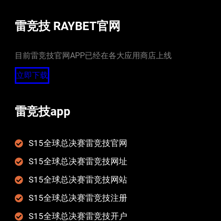
雷竞技 RAYBET官网
目前雷竞技官网APP已经在各大应用商店上线
立即下载
雷竞技app
S15全球总决赛雷竞技官网
S15全球总决赛雷竞技网址
S15全球总决赛雷竞技网站
S15全球总决赛雷竞技注册
S15全球总决赛雷竞技开户